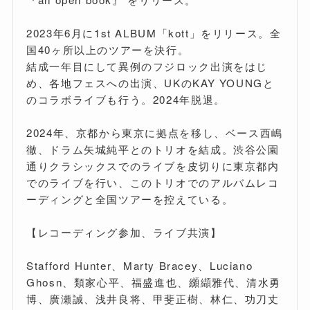
2023年6月に1st ALBUM「kott」をリリース。全
国40ヶ所以上のツアーを決行。
結成一年目にして異例のフジロック出演をはじ
め、各地フェスへの出演、UKのKAY YOUNGと
のコラボライブも行う。2024年脱退。
2024年、京都から東京に拠点を移し、ベース西嶋
徹、ドラム矢城純平とのトリオを結成。渋谷公園
通りクラシックスでのライブを皮切りに東京都内
でのライブを行い、このトリオでのアルバムレコ
ーディングと全国ツアーを控えている。
【レコーディング参加、ライブ共演】
Stafford Hunter、Marty Bracey、Luciano
Ghosn、類家心平、福盛進也、纐纈雅代、清水勇
博、廣瀬誠、浅井良将、甲斐正樹、林仁、功刀丈