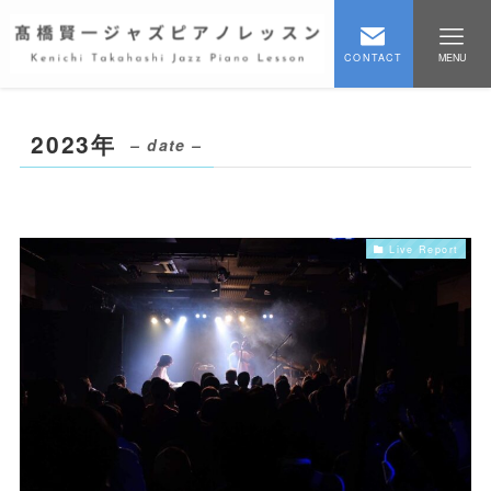
CONTACT
MENU
2023年
– date –
Live Report