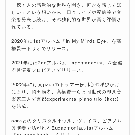
「聴く人の感覚的な世界を開き、何かを感じてほ
しい」という想いから、日々ライブや配信等で音
楽を発表し続け、その独創的な世界が高く評価さ
れている。
2020年に1stアルバム『In My Minds Eye』を高
橋賢一トリオでリリース。
2021年には2ndアルバム『spontaneous』を全編
即興演奏ソロピアノでリリース。
2022年には元jizueのドラマー粉川心の呼びかけ
により、岡田康孝、髙橋賢一らと同世代の即興音
楽家三人で京都experimental piano trio【kott】
を結成。
saraとのクリスタルボウル、ヴォイス、ピアノ即
興演奏で紡がれるEudaemoniaの1stアルバム
『an open book』 をリリース。