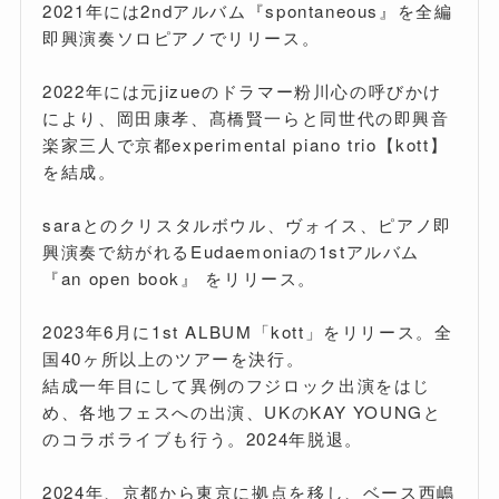
2021年には2ndアルバム『spontaneous』を全編
即興演奏ソロピアノでリリース。
2022年には元jizueのドラマー粉川心の呼びかけ
により、岡田康孝、髙橋賢一らと同世代の即興音
楽家三人で京都experimental piano trio【kott】
を結成。
saraとのクリスタルボウル、ヴォイス、ピアノ即
興演奏で紡がれるEudaemoniaの1stアルバム
『an open book』 をリリース。
2023年6月に1st ALBUM「kott」をリリース。全
国40ヶ所以上のツアーを決行。
結成一年目にして異例のフジロック出演をはじ
め、各地フェスへの出演、UKのKAY YOUNGと
のコラボライブも行う。2024年脱退。
2024年、京都から東京に拠点を移し、ベース西嶋