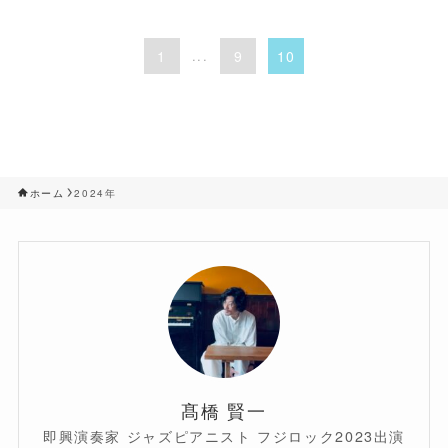
1
...
9
10
ホーム
2024年
髙橋 賢一
即興演奏家 ジャズピアニスト フジロック2023出演