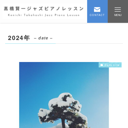
CONTACT
MENU
2024年
– date –
Daily Life