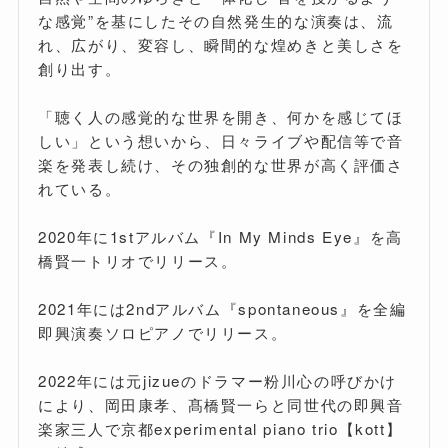
な感覚”を基にしたその自然発生的な演奏は、流
れ、広がり、変容し、瞬間的な煌めきと美しさを
創り出す。
「聴く人の感覚的な世界を開き、何かを感じてほ
しい」という想いから、日々ライブや配信等で音
楽を発表し続け、その独創的な世界が高く評価さ
れている。
2020年に1stアルバム『In My Minds Eye』を高
橋賢一トリオでリリース。
2021年には2ndアルバム『spontaneous』を全編
即興演奏ソロピアノでリリース。
2022年には元jizueのドラマー粉川心の呼びかけ
により、岡田康孝、髙橋賢一らと同世代の即興音
楽家三人で京都experimental piano trio【kott】