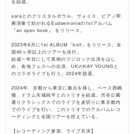
を結成。
saraとのクリスタルボウル、ヴォイス、ピアノ即
興演奏で紡がれるEudaemoniaの1stアルバム
『an open book』 をリリース。
2023年6月に1st ALBUM「kott」をリリース。全
国40ヶ所以上のツアーを決行。
結成一年目にして異例のフジロック出演をはじ
め、各地フェスへの出演、UKのKAY YOUNGと
のコラボライブも行う。2024年脱退。
2024年、京都から東京に拠点を移し、ベース西嶋
徹、ドラム矢城純平とのトリオを結成。渋谷公園
通りクラシックスでのライブを皮切りに東京都内
でのライブを行い、このトリオでのアルバムレコ
ーディングと全国ツアーを控えている。
【レコーディング参加、ライブ共演】