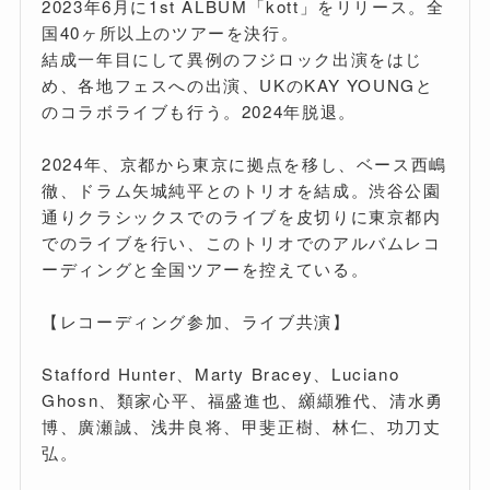
2023年6月に1st ALBUM「kott」をリリース。全
国40ヶ所以上のツアーを決行。
結成一年目にして異例のフジロック出演をはじ
め、各地フェスへの出演、UKのKAY YOUNGと
のコラボライブも行う。2024年脱退。
2024年、京都から東京に拠点を移し、ベース西嶋
徹、ドラム矢城純平とのトリオを結成。渋谷公園
通りクラシックスでのライブを皮切りに東京都内
でのライブを行い、このトリオでのアルバムレコ
ーディングと全国ツアーを控えている。
【レコーディング参加、ライブ共演】
Stafford Hunter、Marty Bracey、Luciano
Ghosn、類家心平、福盛進也、纐纈雅代、清水勇
博、廣瀬誠、浅井良将、甲斐正樹、林仁、功刀丈
弘。