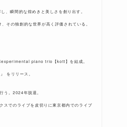
変容し、瞬間的な煌めきと美しさを創り出す。
け、その独創的な世界が高く評価されている。
ntal piano trio【kott】を結成。
ok』 をリリース。
行う。2024年脱退。
ックスでのライブを皮切りに東京都内でのライブ