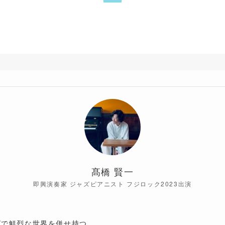
髙橋 賢一
即興演奏家 ジャズピアニスト フジロック2023出演
グで鮮烈な世界を併せ持つ。