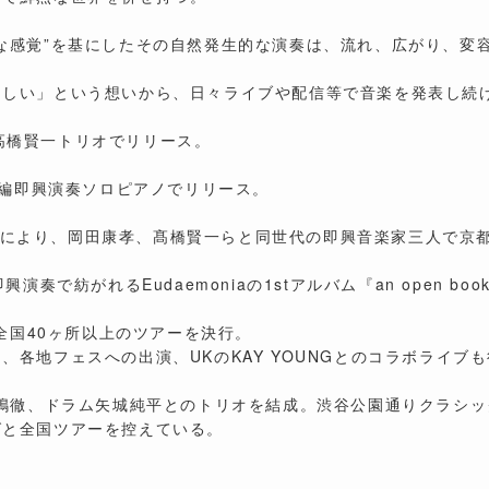
うな感覚”を基にしたその自然発生的な演奏は、流れ、広がり、
ほしい」という想いから、日々ライブや配信等で音楽を発表し続
e』を高橋賢一トリオでリリース。
』を全編即興演奏ソロピアノでリリース。
より、岡田康孝、髙橋賢一らと同世代の即興音楽家三人で京都experime
奏で紡がれるEudaemoniaの1stアルバム『an open bo
ース。全国40ヶ所以上のツアーを決行。
各地フェスへの出演、UKのKAY YOUNGとのコラボライブも
西嶋徹、ドラム矢城純平とのトリオを結成。渋谷公園通りクラシ
グと全国ツアーを控えている。