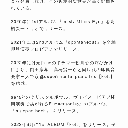
楽を発表し続け、その独創的な世界が高く評価さ
れている。
2020年に1stアルバム『In My Minds Eye』を高
橋賢一トリオでリリース。
2021年には2ndアルバム『spontaneous』を全編
即興演奏ソロピアノでリリース。
2022年には元jizueのドラマー粉川心の呼びかけ
により、岡田康孝、髙橋賢一らと同世代の即興音
楽家三人で京都experimental piano trio【kott】
を結成。
saraとのクリスタルボウル、ヴォイス、ピアノ即
興演奏で紡がれるEudaemoniaの1stアルバム
『an open book』 をリリース。
2023年6月に1st ALBUM「kott」をリリース。全