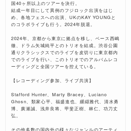
国40ヶ所以上のツアーを決行。
結成一年目にして異例のフジロック出演をはじ
め、各地フェスへの出演、UKのKAY YOUNGと
のコラボライブも行う。2024年脱退。
2024年、京都から東京に拠点を移し、ベース西嶋
徹、ドラム矢城純平とのトリオを結成。渋谷公園
通りクラシックスでのライブを皮切りに東京都内
でのライブを行い、このトリオでのアルバムレコ
ーディングと全国ツアーを控えている。
【レコーディング参加、ライブ共演】
Stafford Hunter、Marty Bracey、Luciano
Ghosn、類家心平、福盛進也、纐纈雅代、清水勇
博、廣瀬誠、浅井良将、甲斐正樹、林仁、功刀丈
弘。
その他多数の国内外の様々なジャンルのアーティ