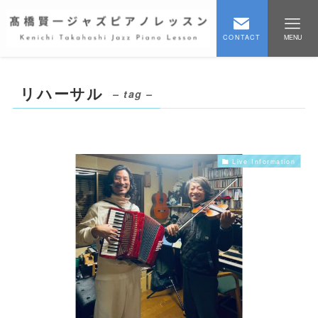
CONTACT
MENU
リハーサル
– tag –
Live Information