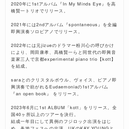
2020年に1stアルバム『In My Minds Eye』を高
橋賢一トリオでリリース。
2021年には2ndアルバム『spontaneous』を全編
即興演奏ソロピアノでリリース。
2022年には元jizueのドラマー粉川心の呼びかけ
により、岡田康孝、髙橋賢一らと同世代の即興音
楽家三人で京都experimental piano trio【kott】
を結成。
saraとのクリスタルボウル、ヴォイス、ピアノ即
興演奏で紡がれるEudaemoniaの1stアルバム
『an open book』 をリリース。
2023年6月に1st ALBUM「kott」をリリース。全
国40ヶ所以上のツアーを決行。
結成一年目にして異例のフジロック出演をはじ
め、各地フェスへの出演、UKのKAY YOUNGと