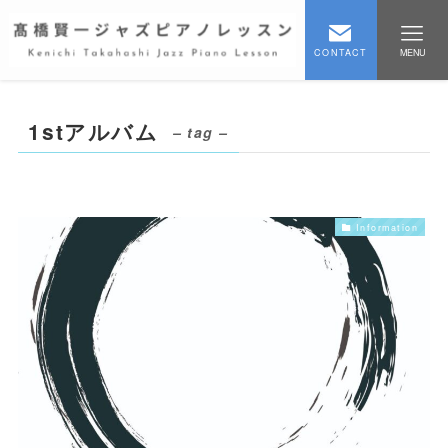
CONTACT
MENU
1stアルバム
– tag –
Information