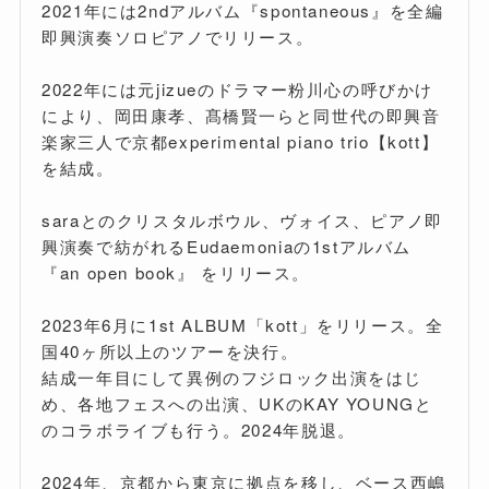
2021年には2ndアルバム『spontaneous』を全編
即興演奏ソロピアノでリリース。
2022年には元jizueのドラマー粉川心の呼びかけ
により、岡田康孝、髙橋賢一らと同世代の即興音
楽家三人で京都experimental piano trio【kott】
を結成。
saraとのクリスタルボウル、ヴォイス、ピアノ即
興演奏で紡がれるEudaemoniaの1stアルバム
『an open book』 をリリース。
2023年6月に1st ALBUM「kott」をリリース。全
国40ヶ所以上のツアーを決行。
結成一年目にして異例のフジロック出演をはじ
め、各地フェスへの出演、UKのKAY YOUNGと
のコラボライブも行う。2024年脱退。
2024年、京都から東京に拠点を移し、ベース西嶋