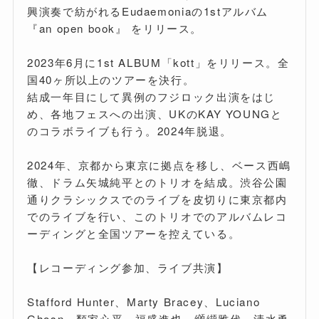
興演奏で紡がれるEudaemoniaの1stアルバム
『an open book』 をリリース。
2023年6月に1st ALBUM「kott」をリリース。全
国40ヶ所以上のツアーを決行。
結成一年目にして異例のフジロック出演をはじ
め、各地フェスへの出演、UKのKAY YOUNGと
のコラボライブも行う。2024年脱退。
2024年、京都から東京に拠点を移し、ベース西嶋
徹、ドラム矢城純平とのトリオを結成。渋谷公園
通りクラシックスでのライブを皮切りに東京都内
でのライブを行い、このトリオでのアルバムレコ
ーディングと全国ツアーを控えている。
【レコーディング参加、ライブ共演】
Stafford Hunter、Marty Bracey、Luciano
Ghosn、類家心平、福盛進也、纐纈雅代、清水勇