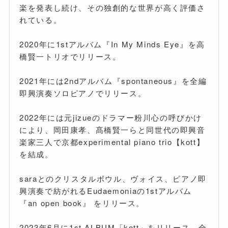
楽を発表し続け、その独創的な世界が高く評価さ
れている。
2020年に1stアルバム『In My Minds Eye』を高
橋賢一トリオでリリース。
2021年には2ndアルバム『spontaneous』を全編
即興演奏ソロピアノでリリース。
2022年には元jizueのドラマー粉川心の呼びかけ
により、岡田康孝、髙橋賢一らと同世代の即興音
楽家三人で京都experimental piano trio【kott】
を結成。
saraとのクリスタルボウル、ヴォイス、ピアノ即
興演奏で紡がれるEudaemoniaの1stアルバム
『an open book』 をリリース。
2023年6月に1st ALBUM「kott」をリリース。全