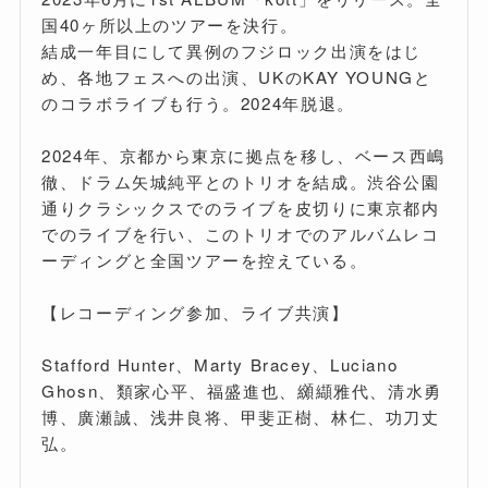
国40ヶ所以上のツアーを決行。
結成一年目にして異例のフジロック出演をはじ
め、各地フェスへの出演、UKのKAY YOUNGと
のコラボライブも行う。2024年脱退。
2024年、京都から東京に拠点を移し、ベース西嶋
徹、ドラム矢城純平とのトリオを結成。渋谷公園
通りクラシックスでのライブを皮切りに東京都内
でのライブを行い、このトリオでのアルバムレコ
ーディングと全国ツアーを控えている。
【レコーディング参加、ライブ共演】
Stafford Hunter、Marty Bracey、Luciano
Ghosn、類家心平、福盛進也、纐纈雅代、清水勇
博、廣瀬誠、浅井良将、甲斐正樹、林仁、功刀丈
弘。