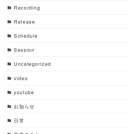
Recording
Release
Schedule
Session
Uncategorized
video
youtube
お知らせ
日常