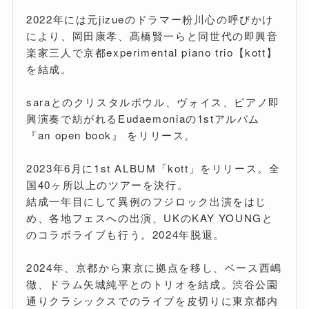
2022年には元jizueのドラマー粉川心の呼びかけ
により、岡田康孝、髙橋賢一らと同世代の即興音
楽家三人で京都experimental piano trio【kott】
を結成。
saraとのクリスタルボウル、ヴォイス、ピアノ即
興演奏で紡がれるEudaemoniaの1stアルバム
『an open book』 をリリース。
2023年6月に1st ALBUM「kott」をリリース。全
国40ヶ所以上のツアーを決行。
結成一年目にして異例のフジロック出演をはじ
め、各地フェスへの出演、UKのKAY YOUNGと
のコラボライブも行う。2024年脱退。
2024年、京都から東京に拠点を移し、ベース西嶋
徹、ドラム矢城純平とのトリオを結成。渋谷公園
通りクラシックスでのライブを皮切りに東京都内