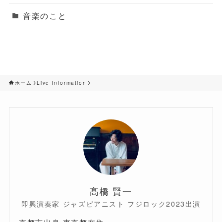
音楽のこと
ホーム
Live Information
髙橋 賢一
即興演奏家 ジャズピアニスト フジロック2023出演