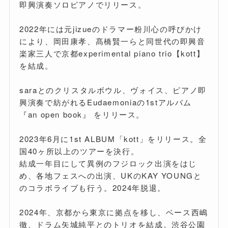
即興演奏ソロピアノでリリース。
2022年には元jizueのドラマー粉川心の呼びかけ
により、岡田康孝、髙橋賢一らと同世代の即興音
楽家三人で京都experimental piano trio【kott】
を結成。
saraとのクリスタルボウル、ヴォイス、ピアノ即
興演奏で紡がれるEudaemoniaの1stアルバム
『an open book』 をリリース。
2023年6月に1st ALBUM「kott」をリリース。全
国40ヶ所以上のツアーを決行。
結成一年目にして異例のフジロック出演をはじ
め、各地フェスへの出演、UKのKAY YOUNGと
のコラボライブも行う。2024年脱退。
2024年、京都から東京に拠点を移し、ベース西嶋
徹、ドラム矢城純平とのトリオを結成。渋谷公園