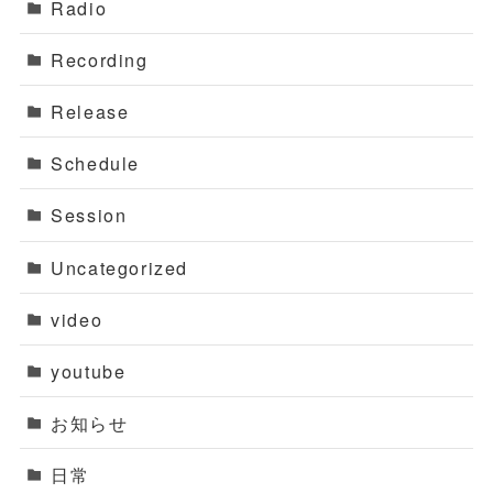
Radio
Recording
Release
Schedule
Session
Uncategorized
video
youtube
お知らせ
日常