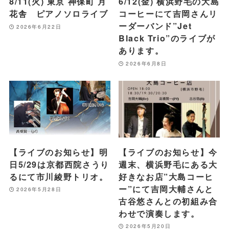
8/11(火) 東京 神保町 月
6/12(金) 横浜野毛の大島
花舎 ピアノソロライブ
コーヒーにて吉岡さんリ
ーダーバンド”Jet
2026年6月22日
Black Trio”のライブが
あります。
2026年6月8日
【ライブのお知らせ】明
【ライブのお知らせ】今
日5/29は京都西院さうり
週末、横浜野毛にある大
るにて市川綾野トリオ。
好きなお店”大島コーヒ
ー”にて吉岡大輔さんと
2026年5月28日
古谷悠さんとの初組み合
わせで演奏します。
2026年5月20日