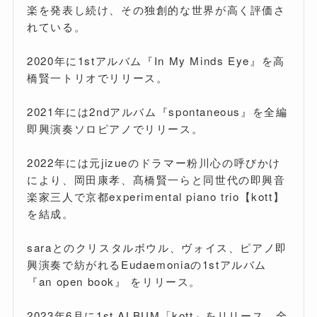
楽を発表し続け、その独創的な世界が高く評価さ
れている。
2020年に1stアルバム『In My Minds Eye』を高
橋賢一トリオでリリース。
2021年には2ndアルバム『spontaneous』を全編
即興演奏ソロピアノでリリース。
2022年には元jizueのドラマー粉川心の呼びかけ
により、岡田康孝、髙橋賢一らと同世代の即興音
楽家三人で京都experimental piano trio【kott】
を結成。
saraとのクリスタルボウル、ヴォイス、ピアノ即
興演奏で紡がれるEudaemoniaの1stアルバム
『an open book』 をリリース。
2023年6月に1st ALBUM「kott」をリリース。全