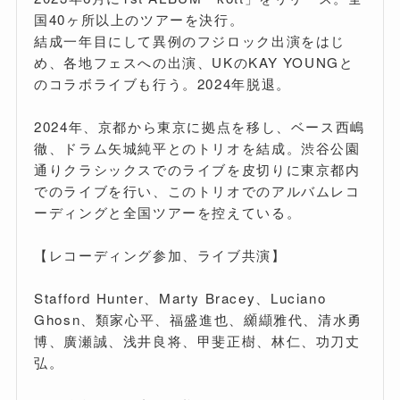
国40ヶ所以上のツアーを決行。
結成一年目にして異例のフジロック出演をはじ
め、各地フェスへの出演、UKのKAY YOUNGと
のコラボライブも行う。2024年脱退。
2024年、京都から東京に拠点を移し、ベース西嶋
徹、ドラム矢城純平とのトリオを結成。渋谷公園
通りクラシックスでのライブを皮切りに東京都内
でのライブを行い、このトリオでのアルバムレコ
ーディングと全国ツアーを控えている。
【レコーディング参加、ライブ共演】
Stafford Hunter、Marty Bracey、Luciano
Ghosn、類家心平、福盛進也、纐纈雅代、清水勇
博、廣瀬誠、浅井良将、甲斐正樹、林仁、功刀丈
弘。