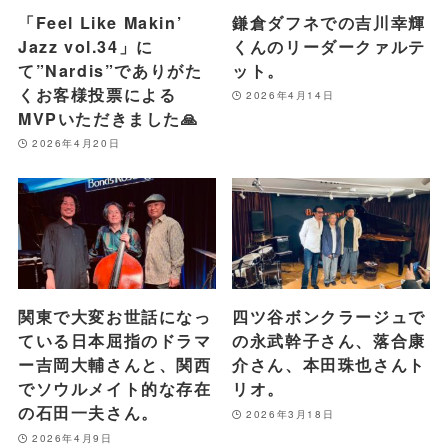
「Feel Like Makin’
鎌倉ダフネでの吉川幸輝
Jazz vol.34」に
くんのリーダークァルテ
て”Nardis”でありがた
ット。
くお客様投票による
2026年4月14日
MVPいただきました🙏
2026年4月20日
関東で大変お世話になっ
四ツ谷ボンクラージュで
ている日本屈指のドラマ
の永武幹子さん、落合康
ー吉岡大輔さんと、関西
介さん、本田珠也さんト
でソウルメイト的な存在
リオ。
の石田一夫さん。
2026年3月18日
2026年4月9日