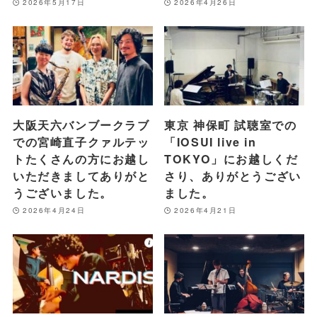
2026年5月17日
2026年4月26日
大阪天六バンブークラブ
東京 神保町 試聴室での
での宮崎直子クァルテッ
「IOSUI live in
トたくさんの方にお越し
TOKYO」にお越しくだ
いただきましてありがと
さり、ありがとうござい
うございました。
ました。
2026年4月24日
2026年4月21日