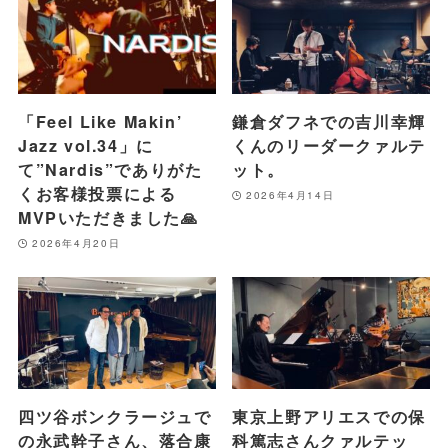
「Feel Like Makin’
鎌倉ダフネでの吉川幸輝
Jazz vol.34」に
くんのリーダークァルテ
て”Nardis”でありがた
ット。
くお客様投票による
2026年4月14日
MVPいただきました🙏
2026年4月20日
四ツ谷ボンクラージュで
東京上野アリエスでの保
の永武幹子さん、落合康
科篤志さんクァルテッ