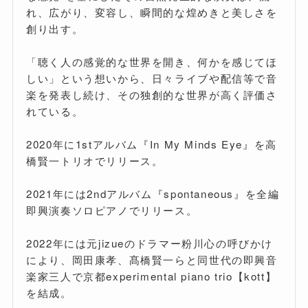
れ、広がり、変容し、瞬間的な煌めきと美しさを
創り出す。
「聴く人の感覚的な世界を開き、何かを感じてほ
しい」という想いから、日々ライブや配信等で音
楽を発表し続け、その独創的な世界が高く評価さ
れている。
2020年に1stアルバム『In My Minds Eye』を高
橋賢一トリオでリリース。
2021年には2ndアルバム『spontaneous』を全編
即興演奏ソロピアノでリリース。
2022年には元jizueのドラマー粉川心の呼びかけ
により、岡田康孝、髙橋賢一らと同世代の即興音
楽家三人で京都experimental piano trio【kott】
を結成。