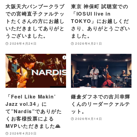
大阪天六バンブークラブ
東京 神保町 試聴室での
での宮崎直子クァルテッ
「IOSUI live in
トたくさんの方にお越し
TOKYO」にお越しくだ
いただきましてありがと
さり、ありがとうござい
うございました。
ました。
2026年4月24日
2026年4月21日
「Feel Like Makin’
鎌倉ダフネでの吉川幸輝
Jazz vol.34」に
くんのリーダークァルテ
て”Nardis”でありがた
ット。
くお客様投票による
2026年4月14日
MVPいただきました🙏
2026年4月20日