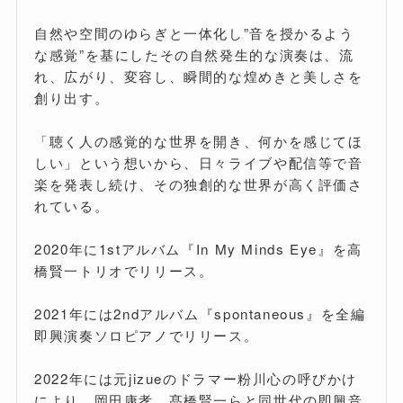
自然や空間のゆらぎと一体化し”音を授かるよう
な感覚”を基にしたその自然発生的な演奏は、流
れ、広がり、変容し、瞬間的な煌めきと美しさを
創り出す。
「聴く人の感覚的な世界を開き、何かを感じてほ
しい」という想いから、日々ライブや配信等で音
楽を発表し続け、その独創的な世界が高く評価さ
れている。
2020年に1stアルバム『In My Minds Eye』を高
橋賢一トリオでリリース。
2021年には2ndアルバム『spontaneous』を全編
即興演奏ソロピアノでリリース。
2022年には元jizueのドラマー粉川心の呼びかけ
により、岡田康孝、髙橋賢一らと同世代の即興音