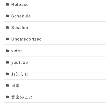
Release
Schedule
Session
Uncategorized
video
youtube
お知らせ
日常
音楽のこと