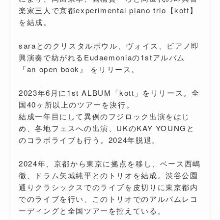
楽家三人で京都experimental piano trio【kott】
を結成。
saraとのクリスタルボウル、ヴォイス、ピアノ即
興演奏で紡がれるEudaemoniaの1stアルバム
『an open book』 をリリース。
2023年6月に1st ALBUM「kott」をリリース。全
国40ヶ所以上のツアーを決行。
結成一年目にして異例のフジロック出演をはじ
め、各地フェスへの出演、UKのKAY YOUNGと
のコラボライブも行う。2024年脱退。
2024年、京都から東京に拠点を移し、ベース西嶋
徹、ドラム矢城純平とのトリオを結成。渋谷公園
通りクラシックスでのライブを皮切りに東京都内
でのライブを行い、このトリオでのアルバムレコ
ーディングと全国ツアーを控えている。