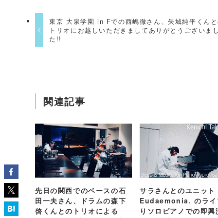
東京 大泉学園 in Fでの西嶋徹さん、矢城純平くん
トリオにお越しいただきましてありがとうございま
た!!
関連記事
先日の関西でのベースの石
サラさんとのユニット
田一夫さん、ドラムの森下
Eudaemonia. のラ
啓くんとのトリオによる
りソロピアノでの即興