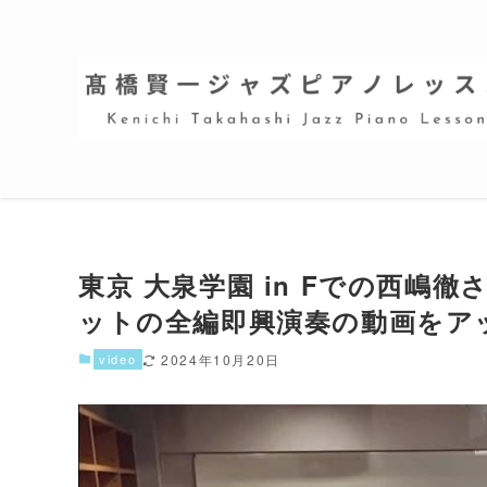
東京 大泉学園 in Fでの西嶋
ットの全編即興演奏の動画をアッ
video
2024年10月20日