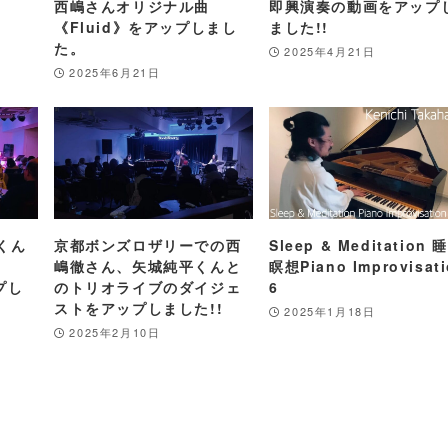
西嶋さんオリジナル曲
即興演奏の動画をアップ
《Fluid》をアップしまし
ました!!
た。
2025年4月21日
2025年6月21日
くん
京都ボンズロザリーでの西
Sleep & Meditation 
嶋徹さん、矢城純平くんと
瞑想Piano Improvisat
ップし
のトリオライブのダイジェ
6
ストをアップしました!!
2025年1月18日
2025年2月10日