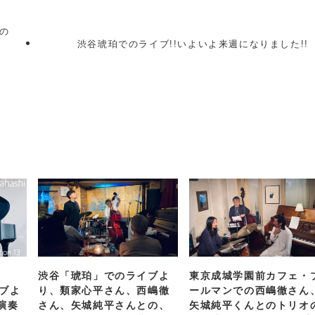
との
し
渋谷琥珀でのライブ!!いよいよ来週になりました!!
渋谷「琥珀」でのライブよ
東京成城学園前カフェ・
イブよ
り、類家心平さん、西嶋徹
ールマンでの西嶋徹さん
演奏
さん、矢城純平さんとの、
矢城純平くんとのトリオ