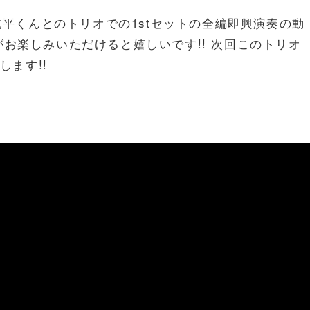
城純平くんとのトリオでの1stセットの全編即興演奏の動
がお楽しみいただけると嬉しいです!! 次回このトリオ
します!!