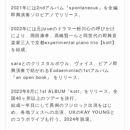
2021年には2ndアルバム『spontaneous』を全編
即興演奏ソロピアノでリリース。
2022年には元jizueのドラマー粉川心の呼びかけ
により、岡田康孝、髙橋賢一らと同世代の即興音
楽家三人で京都experimental piano trio【kott】
を結成。
saraとのクリスタルボウル、ヴォイス、ピアノ即
興演奏で紡がれるEudaemoniaの1stアルバム
『an open book』 をリリース。
2023年6月に1st ALBUM「kott」をリリース。全
国40ヶ所以上のツアーを決行。
結成一年目にして異例のフジロック出演をはじ
め、各地フェスへの出演、UKのKAY YOUNGと
のコラボライブも行う。2024年脱退。