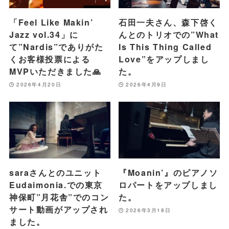
「Feel Like Makin’
石田一夫さん、森下啓く
Jazz vol.34」に
んとのトリオでの”What
て”Nardis”でありがた
Is This Thing Called
くお客様投票による
Love”をアップしまし
MVPいただきました🙏
た。
2026年4月20日
2026年4月9日
saraさんとのユニット
『Moanin’』のピアノソ
Eudaimonia.での東京
ロパートをアップしまし
神保町”月花舎”でのコン
た。
サート動画がアップされ
2026年3月18日
ました。