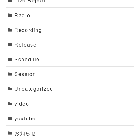
Live Report
Radio
Recording
Release
Schedule
Session
Uncategorized
video
youtube
お知らせ