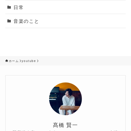
日常
音楽のこと
ホーム
youtube
髙橋 賢一