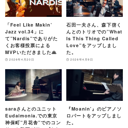
「Feel Like Makin’
石田一夫さん、森下啓く
Jazz vol.34」に
んとのトリオでの”What
て”Nardis”でありがた
Is This Thing Called
くお客様投票による
Love”をアップしまし
MVPいただきました🙏
た。
2026年4月20日
2026年4月9日
saraさんとのユニット
『Moanin’』のピアノソ
Eudaimonia.での東京
ロパートをアップしまし
神保町”月花舎”でのコン
た。