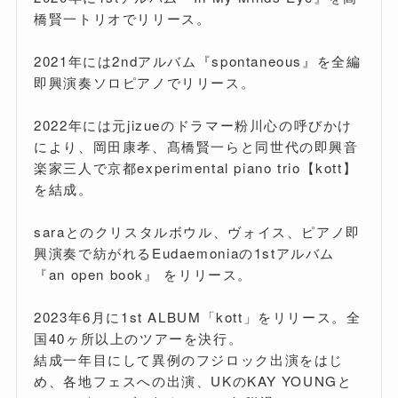
橋賢一トリオでリリース。
2021年には2ndアルバム『spontaneous』を全編
即興演奏ソロピアノでリリース。
2022年には元jizueのドラマー粉川心の呼びかけ
により、岡田康孝、髙橋賢一らと同世代の即興音
楽家三人で京都experimental piano trio【kott】
を結成。
saraとのクリスタルボウル、ヴォイス、ピアノ即
興演奏で紡がれるEudaemoniaの1stアルバム
『an open book』 をリリース。
2023年6月に1st ALBUM「kott」をリリース。全
国40ヶ所以上のツアーを決行。
結成一年目にして異例のフジロック出演をはじ
め、各地フェスへの出演、UKのKAY YOUNGと