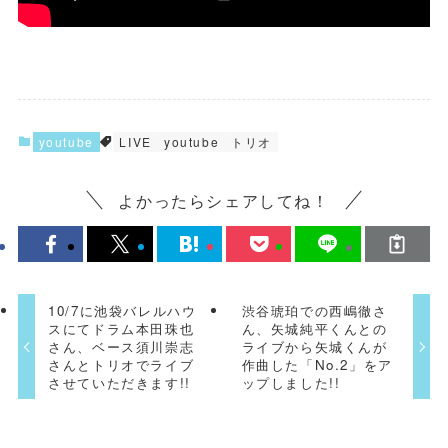
youtube
LIVE
youtube
トリオ
よかったらシェアしてね！
10/7に池袋バレルハウ
渋谷琥珀での西嶋徹さ
スにてドラム本田珠也
ん、矢城純平くんとの
さん、ベース須川崇志
ライブから矢城くんが
さんとトリオでライブ
作曲した「No.2」をア
させていただきます!!
ップしました!!