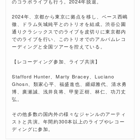
のコラボライブも行う。2024年脱退。
2024年、京都から東京に拠点を移し、ベース西嶋
徹、ドラム矢城純平とのトリオを結成。渋谷公園
通りクラシックスでのライブを皮切りに東京都内
でのライブを行い、このトリオでのアルバムレコ
ーディングと全国ツアーを控えている。
【レコーディング参加、ライブ共演】
Stafford Hunter、Marty Bracey、Luciano
Ghosn、類家心平、福盛進也、纐纈雅代、清水勇
博、廣瀬誠、浅井良将、甲斐正樹、林仁、功刀丈
弘。
その他多数の国内外の様々なジャンルのアーティ
ストと共演。年間約300本以上のライブやレコー
ディングに参加。