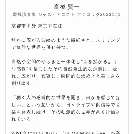
髙橋 賢一
即興演奏家 ジャズピアニスト フジロック2023出演
京都市出身 東京都在住
静かに広がる波紋のような繊細さと、スリリング
で鮮烈な世界を併せ持つ。
自然や空間のゆらぎと一体化し”音を授かるよう
な感覚”を基にしたその自然発生的な演奏は、流
れ、広がり、変容し、瞬間的な煌めきと美しさを
創り出す。
「聴く人の感覚的な世界を開き、何かを感じてほ
しい」という想いから、日々ライブや配信等で音
楽を発表し続け、その独創的な世界が高く評価さ
れている。
2020年に1stアルバム『In My Minds Eye』を高